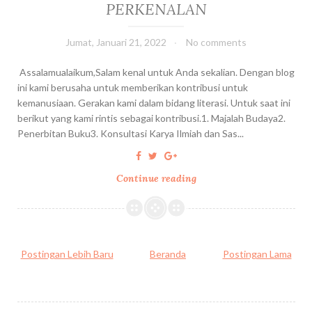
PERKENALAN
a
N
Jumat, Januari 21, 2022
No comments
u
h
Assalamualaikum,Salam kenal untuk Anda sekalian. Dengan blog
K
ini kami berusaha untuk memberikan kontribusi untuk
u
kemanusiaan. Gerakan kami dalam bidang literasi. Untuk saat ini
n
berikut yang kami rintis sebagai kontribusi.1. Majalah Budaya2.
N
Penerbitan Buku3. Konsultasi Karya Ilmiah dan Sas...
u
n
:
Continue reading
P
M
E
e
R
m
K
b
E
a
Postingan Lebih Baru
Beranda
Postingan Lama
N
c
A
a
L
P
A
e