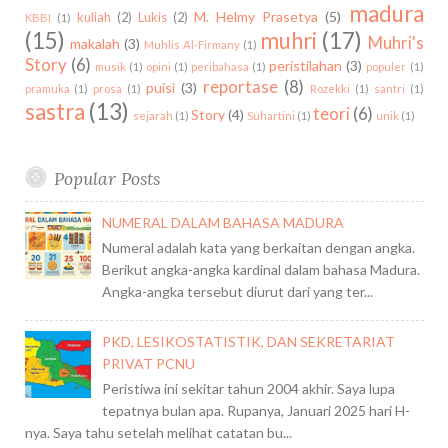
m
madura
M. Helmy Prasetya
(5)
kuliah
(2)
Lukis
(2)
KBBI
(1)
O
(15)
muhri
(17)
Muhri's
makalah
(3)
Muhlis Al-Firmany
(1)
u
Story
(6)
peristilahan
(3)
musik
(1)
opini
(1)
peribahasa
(1)
populer
(1)
t
reportase
(8)
puisi
(3)
pramuka
(1)
prosa
(1)
Rozekki
(1)
santri
(1)
,
sastra
(13)
teori
(6)
M
Story
(4)
sejarah
(1)
Suhartini
(1)
unik
(1)
e
n
Popular Posts
g
u
NUMERAL DALAM BAHASA MADURA
k
u
Numeral adalah kata yang berkaitan dengan angka.
r
Berikut angka-angka kardinal dalam bahasa Madura.
J
Angka-angka tersebut diurut dari yang ter...
a
r
PKD, LESIKOSTATISTIK, DAN SEKRETARIAT
a
PRIVAT PCNU
k
Peristiwa ini sekitar tahun 2004 akhir. Saya lupa
D
tepatnya bulan apa. Rupanya, Januari 2025 hari H-
a
nya. Saya tahu setelah melihat catatan bu...
r