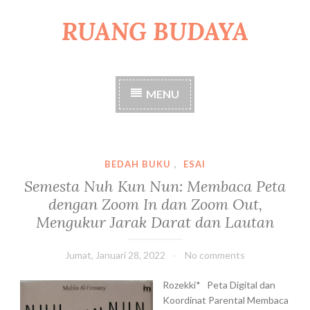
RUANG BUDAYA
S
k
i
p
t
MENU
o
c
o
n
t
BEDAH BUKU
,
ESAI
e
Semesta Nuh Kun Nun: Membaca Peta
n
dengan Zoom In dan Zoom Out,
t
Mengukur Jarak Darat dan Lautan
Jumat, Januari 28, 2022
No comments
Rozekki* Peta Digital dan
Koordinat Parental Membaca