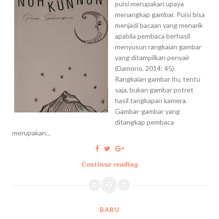
puisi merupakan upaya
menangkap gambar. Puisi bisa
menjadi bacaan yang menarik
apabila pembaca berhasil
menyusun rangkaian gambar
yang ditampilkan penyair
(Damono, 2014: 45).
Rangkaian gambar itu, tentu
saja, bukan gambar potret
hasil tangkapan kamera.
Gambar-gambar yang
ditangkap pembaca
merupakan...
Continue reading
S
e
m
e
s
BARU
t