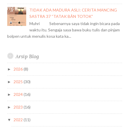
a
TIDAK ADA MADURA ASLI: CERITA MANCING
t
SASTRA 37 “TATAK BÂN TOTOK”
d
Muhri Sebenarnya saya tidak ingin bicara pada
a
waktu itu. Sengaja saya bawa buku tulis dan pinjam
n
bolpen untuk menulis kosa kata ka...
L
a
u
Arsip Blog
t
a
n
2026
(8)
►
2025
(30)
►
2024
(16)
►
2023
(16)
►
2022
(11)
▼