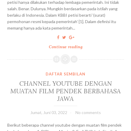
petisi hanya dilakukan terhadap lembaga pemerintah. Ini tidak
salah. Benar. Dulunya. Mungkin berdasarkan pada istilah yang
berlaku di Indonesia. Dalam KBBI petisi berarti ‘(surat)
permohonan resmi kepada pemerintah’ [1]. Dalam definisi itu
memang hanya ada kata pemerintah...
Continue reading
P
E
T
I
S
DAFTAR SEMBILAN
I
CHANNEL YOUTUBE DENGAN
,
MUATAN FILM PENDEK BERBAHASA
K
JAWA
O
M
P
Jumat, Juni 03, 2022
No comments
E
T
Berikut beberapa channel youtube dengan muatan film pendek
E