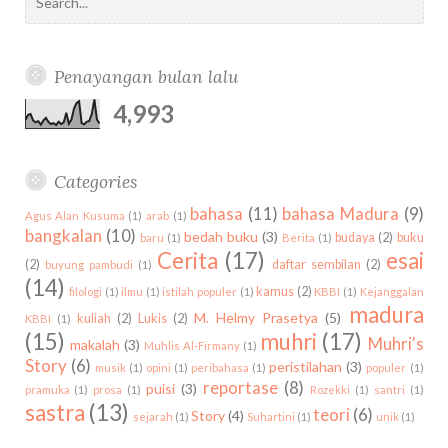
M
N
E
b
t
l
a
k
u
e
n
t
e
e
a
P
K
o
e
e
g
r
b
r
k
h
d
a
n
A
B
o
r
P
r
e
e
e
u
r
c
K
E
k
l
a
s
Penayangan bulan lalu
d
b
c
i
O
R
u
m
t
i
h
4,993
n
D
B
s
n
f
g
I
A
o
S
F
H
r
a
Categories
I
A
:
s
K
S
bahasa
(11)
bahasa Madura
(9)
Agus Alan Kusuma
(1)
arab
(1)
t
A
A
bangkalan
(10)
bedah buku
(3)
budaya
(2)
buku
baru
(1)
Berita
(1)
r
S
J
Cerita
(17)
esai
a
(2)
daftar sembilan
(2)
buyung pambudi
(1)
I
A
(14)
I
W
kamus
(2)
filologi
(1)
ilmu
(1)
istilah populer
(1)
KBBI
(1)
Kejanggalan
madura
S
A
M. Helmy Prasetya
(5)
kuliah
(2)
Lukis
(2)
KBBI
(1)
T
(15)
muhri
(17)
Muhri's
makalah
(3)
Muhlis Al-Firmany
(1)
I
Story
(6)
peristilahan
(3)
musik
(1)
opini
(1)
peribahasa
(1)
populer
(1)
L
reportase
(8)
puisi
(3)
pramuka
(1)
prosa
(1)
Rozekki
(1)
santri
(1)
A
sastra
(13)
teori
(6)
Story
(4)
sejarah
(1)
Suhartini
(1)
unik
(1)
H