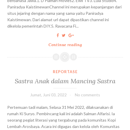
berbahasa Jawa.1. D'Plaman Movies2. Ewil TV3. Lula Studio4.
N
Paniradya KaistimewanChannel ini merupakan kepanjangan dari
S
situs jejaring dengan nama yang sama yaitu Paniradya
I
Kaistimewan. Dari alamat url dapat dipastikan channel ini
,
dikelola pemerintah DIY.5. Ravacana Fi...
D
A
N
Continue reading
C
S
H
E
A
R
N
A
N
REPORTASE
P
E
Sastra Anak dalam Mancing Sastra
A
L
N
Y
Jumat, Juni 03, 2022
No comments
Y
O
A
U
Pertemuan tadi malam, Selasa 31 Mei 2022, dilaksanakan di
N
T
rumah Ki Suryo. Pembincang kali ini adalah Salman Alfarisi. Ia
G
U
seorang pegiat literasi yang tergabung pada komunitas Kopi
L
B
Lembah Arosbaya. Acara ini digagas dan kelola oleh Komunitas
A
E