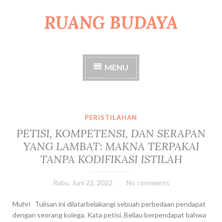
RUANG BUDAYA
S
k
i
p
t
MENU
o
c
o
n
t
PERISTILAHAN
e
PETISI, KOMPETENSI, DAN SERAPAN
n
YANG LAMBAT: MAKNA TERPAKAI
t
TANPA KODIFIKASI ISTILAH
Rabu, Juni 22, 2022
No comments
Muhri Tulisan ini dilatarbelakangi sebuah perbedaan pendapat
dengan seorang kolega. Kata petisi. Beliau berpendapat bahwa