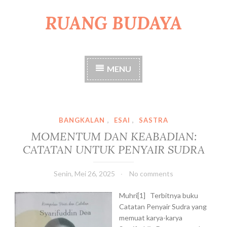
RUANG BUDAYA
S
k
i
p
t
MENU
o
c
o
n
t
BANGKALAN
,
ESAI
,
SASTRA
e
MOMENTUM DAN KEABADIAN:
n
CATATAN UNTUK PENYAIR SUDRA
t
Senin, Mei 26, 2025
No comments
Muhri[1] Terbitnya buku
Catatan Penyair Sudra yang
memuat karya-karya