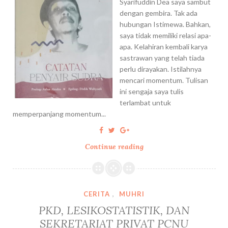
Syarifuddin Dea saya sambut
dengan gembira. Tak ada
hubungan Istimewa. Bahkan,
saya tidak memiliki relasi apa-
apa. Kelahiran kembali karya
sastrawan yang telah tiada
perlu dirayakan. Istilahnya
mencari momentum. Tulisan
ini sengaja saya tulis
terlambat untuk
memperpanjang momentum...
Continue reading
M
O
M
E
N
CERITA
,
MUHRI
T
PKD, LESIKOSTATISTIK, DAN
U
SEKRETARIAT PRIVAT PCNU
M