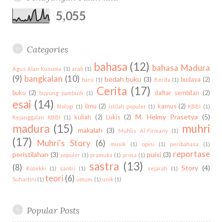
u
m
t
i
h
5,055
s
n
f
o
r
Categories
:
bahasa
(12)
bahasa Madura
Agus Alan Kusuma
(1)
arab
(1)
(9)
bangkalan
(10)
bedah buku
(3)
budaya
(2)
baru
(1)
Berita
(1)
Cerita
(17)
buku
(2)
daftar sembilan
(2)
buyung pambudi
(1)
esai
(14)
ilmu
(2)
kamus
(2)
filologi
(1)
istilah populer
(1)
KBBI
(1)
M. Helmy Prasetya
(5)
kuliah
(2)
Lukis
(2)
Kejanggalan KBBI
(1)
madura
(15)
muhri
makalah
(3)
Muhlis Al-Firmany
(1)
(17)
Muhri's Story
(6)
musik
(1)
opini
(1)
peribahasa
(1)
reportase
peristilahan
(3)
puisi
(3)
populer
(1)
pramuka
(1)
prosa
(1)
sastra
(13)
(8)
Story
(4)
Rozekki
(1)
santri
(1)
sejarah
(1)
teori
(6)
Suhartini
(1)
umum.
(1)
unik
(1)
Popular Posts