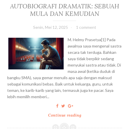
E
U
AUTOBIOGRAFI DRAMATIK: SEBUAH
S
N
MULA DAN KEMUDIAN
I
T
K
U
O
Senin, Mei 12, 2025
1 comment
K
S
P
T
M. Helmy Prasetya[1] Pada
E
A
awalnya saya mengenal sastra
N
T
secara tak terduga. Bahkan
Y
I
saya tidak berpikir sedang
A
S
menyukai sastra atau tidak. Di
I
T
masa awal (ketika duduk di
R
I
bangku SMA), saya gemar menulis apa saja dengan maksud
S
K
sebagai komunikasi bebas. Baik untuk keluarga, guru, untuk
U
,
teman, ke karib-karib yang lain, termasuk juga ke pacar. Saya
D
D
lebih memilih memberi...
R
A
A
N
Continue reading
A
S
U
E
T
K