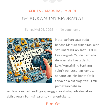
O
R
B
E
CERITA
,
MADURA
,
MUHRI
I
T
TH BUKAN INTERDENTAL
O
A
G
R
Senin, Mei 05, 2025
No comments
R
I
A
A
Ketertarikan saya pada
F
T
bahasa Madura diinspirasi oleh
I
P
satu mata kuliah saat S1 dulu.
D
R
Leksikografi. Ya, itu berbeda
R
I
dengan leksikostatistik.
A
V
Leksikografi ilmu tentang
M
A
teknik penyusunan kamus,
A
T
sedangkan leksikostatistik
T
P
terkait dialektologi yaitu ilmu
I
C
pemetaan bahasa
K
N
berdasarkan perbandingan penggunaan kata pada dua atau
:
U
lebih daerah. Fungsinya untuk menentukan...
S
E