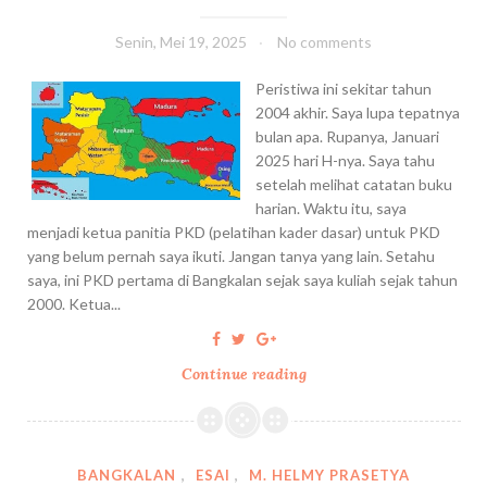
D
A
Senin, Mei 19, 2025
No comments
N
K
Peristiwa ini sekitar tahun
E
2004 akhir. Saya lupa tepatnya
A
bulan apa. Rupanya, Januari
B
2025 hari H-nya. Saya tahu
A
setelah melihat catatan buku
D
harian. Waktu itu, saya
I
menjadi ketua panitia PKD (pelatihan kader dasar) untuk PKD
A
yang belum pernah saya ikuti. Jangan tanya yang lain. Setahu
N
saya, ini PKD pertama di Bangkalan sejak saya kuliah sejak tahun
:
2000. Ketua...
C
A
Continue reading
P
T
K
A
D
T
,
A
L
N
BANGKALAN
,
ESAI
,
M. HELMY PRASETYA