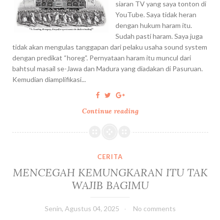
siaran TV yang saya tonton di
YouTube. Saya tidak heran
dengan hukum haram itu.
Sudah pasti haram. Saya juga
tidak akan mengulas tanggapan dari pelaku usaha sound system
dengan predikat “horeg”. Pernyataan haram itu muncul dari
bahtsul masail se-Jawa dan Madura yang diadakan di Pasuruan.
Kemudian diamplifikasi...
Continue reading
S
O
U
N
D
CERITA
H
MENCEGAH KEMUNGKARAN ITU TAK
O
WAJIB BAGIMU
R
E
G
Senin, Agustus 04, 2025
No comments
,