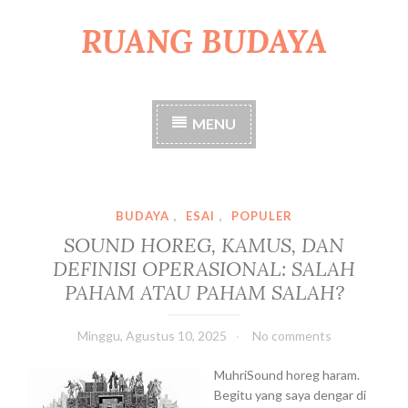
RUANG BUDAYA
S
k
i
p
t
MENU
o
c
o
n
t
BUDAYA
,
ESAI
,
POPULER
e
SOUND HOREG, KAMUS, DAN
n
DEFINISI OPERASIONAL: SALAH
t
PAHAM ATAU PAHAM SALAH?
Minggu, Agustus 10, 2025
No comments
MuhriSound horeg haram.
Begitu yang saya dengar di