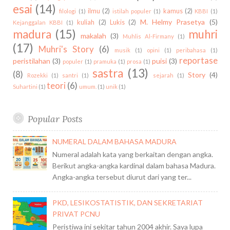
I
T
esai
(14)
ilmu
(2)
kamus
(2)
B
filologi
(1)
istilah populer
(1)
KBBI
(1)
A
M. Helmy Prasetya
(5)
kuliah
(2)
Lukis
(2)
B
Kejanggalan KBBI
(1)
U
madura
(15)
muhri
A
P
makalah
(3)
Muhlis Al-Firmany
(1)
(17)
G
A
Muhri's Story
(6)
musik
(1)
opini
(1)
peribahasa
(1)
I
H
reportase
peristilahan
(3)
puisi
(3)
populer
(1)
pramuka
(1)
prosa
(1)
M
A
sastra
(13)
(8)
Story
(4)
Rozekki
(1)
santri
(1)
sejarah
(1)
U
M
teori
(6)
Suhartini
(1)
umum.
(1)
unik
(1)
S
A
L
Popular Posts
A
H
NUMERAL DALAM BAHASA MADURA
?
Numeral adalah kata yang berkaitan dengan angka.
Berikut angka-angka kardinal dalam bahasa Madura.
Angka-angka tersebut diurut dari yang ter...
PKD, LESIKOSTATISTIK, DAN SEKRETARIAT
PRIVAT PCNU
Peristiwa ini sekitar tahun 2004 akhir. Saya lupa