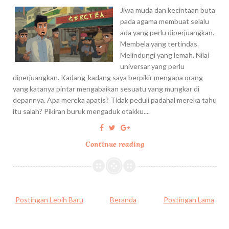
K
Jiwa muda dan kecintaan buta
A
pada agama membuat selalu
M
ada yang perlu diperjuangkan.
U
Membela yang tertindas.
S
Melindungi yang lemah. Nilai
,
universar yang perlu
D
diperjuangkan. Kadang-kadang saya berpikir mengapa orang
A
yang katanya pintar mengabaikan sesuatu yang mungkar di
N
depannya. Apa mereka apatis? Tidak peduli padahal mereka tahu
D
itu salah? Pikiran buruk mengaduk otakku....
E
F
Continue reading
M
I
E
N
N
I
C
S
E
I
Postingan Lebih Baru
Beranda
Postingan Lama
G
O
A
P
H
E