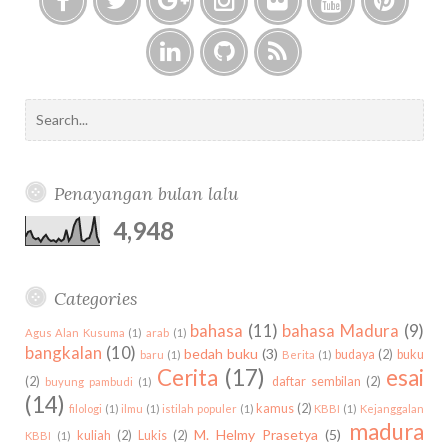
D
F
T
G
I
F
Y
P
U
a
w
o
n
l
o
i
T
c
i
o
s
i
u
n
,
L
G
F
e
t
g
t
c
t
t
D
i
i
e
S
b
t
l
a
k
u
e
A
n
t
e
e
o
e
e
g
r
b
r
N
k
h
d
a
o
r
P
r
e
e
S
e
u
r
k
l
a
s
Penayangan bulan lalu
E
d
b
c
u
m
t
L
i
h
4,948
s
A
n
f
W
o
A
r
Categories
T
:
:
bahasa
(11)
bahasa Madura
(9)
Agus Alan Kusuma
(1)
arab
(1)
C
bangkalan
(10)
bedah buku
(3)
budaya
(2)
buku
baru
(1)
Berita
(1)
E
Cerita
(17)
esai
(2)
daftar sembilan
(2)
buyung pambudi
(1)
R
(14)
kamus
(2)
filologi
(1)
ilmu
(1)
istilah populer
(1)
KBBI
(1)
Kejanggalan
I
madura
M. Helmy Prasetya
(5)
kuliah
(2)
Lukis
(2)
T
KBBI
(1)