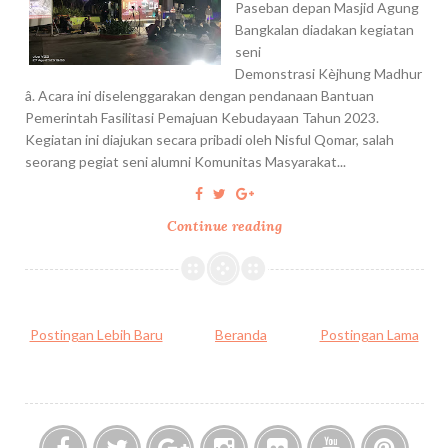
Paseban depan Masjid Agung
Bangkalan diadakan kegiatan
seni
Demonstrasi Kèjhung Madhur
â. Acara ini diselenggarakan dengan pendanaan Bantuan
Pemerintah Fasilitasi Pemajuan Kebudayaan Tahun 2023.
Kegiatan ini diajukan secara pribadi oleh Nisful Qomar, salah
seorang pegiat seni alumni Komunitas Masyarakat...
Continue reading
S
A
N
D
U
Postingan Lebih Baru
Beranda
Postingan Lama
R
,
D
A
N
G