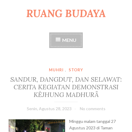
RUANG BUDAYA
S
k
i
p
t
MENU
o
c
o
n
t
MUHRI
,
STORY
e
SANDUR, DANGDUT, DAN SELAWAT:
n
CERITA KEGIATAN DEMONSTRASI
t
KÈJHUNG MADHURÂ
Senin, Agustus 28, 2023
No comments
Minggu malam tanggal 27
Agustus 2023 di Taman