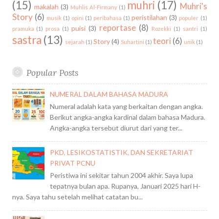
(15)
muhri
(17)
Muhri's
A
makalah
(3)
Muhlis Al-Firmany
(1)
Story
(6)
K
peristilahan
(3)
musik
(1)
opini
(1)
peribahasa
(1)
populer
(1)
reportase
(8)
E
puisi
(3)
pramuka
(1)
prosa
(1)
Rozekki
(1)
santri
(1)
sastra
(13)
G
teori
(6)
Story
(4)
sejarah
(1)
Suhartini
(1)
unik
(1)
I
A
T
Popular Posts
A
N
NUMERAL DALAM BAHASA MADURA
D
Numeral adalah kata yang berkaitan dengan angka.
E
Berikut angka-angka kardinal dalam bahasa Madura.
M
Angka-angka tersebut diurut dari yang ter...
O
N
PKD, LESIKOSTATISTIK, DAN SEKRETARIAT
S
PRIVAT PCNU
T
Peristiwa ini sekitar tahun 2004 akhir. Saya lupa
R
tepatnya bulan apa. Rupanya, Januari 2025 hari H-
A
nya. Saya tahu setelah melihat catatan bu...
S
I