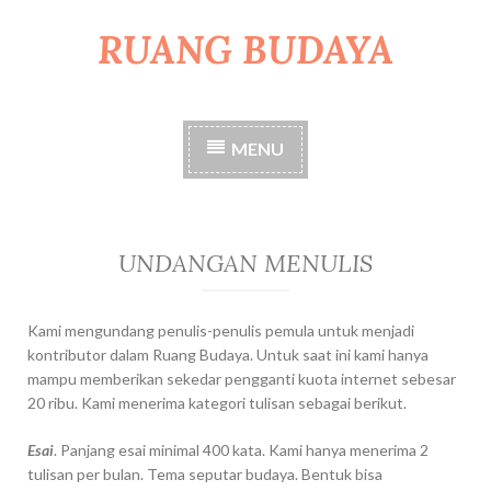
RUANG BUDAYA
S
k
i
p
t
MENU
o
c
o
n
t
UNDANGAN MENULIS
e
n
t
Kami mengundang penulis-penulis pemula untuk menjadi
kontributor dalam Ruang Budaya. Untuk saat ini kami hanya
mampu memberikan sekedar pengganti kuota internet sebesar
20 ribu. Kami menerima kategori tulisan sebagai berikut.
Esai
. Panjang esai minimal 400 kata. Kami hanya menerima 2
tulisan per bulan. Tema seputar budaya. Bentuk bisa