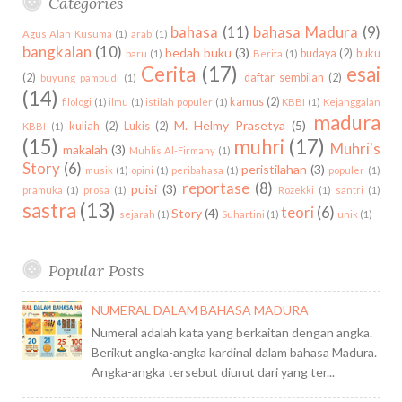
Categories
:
bahasa
(11)
bahasa Madura
(9)
Agus Alan Kusuma
(1)
arab
(1)
bangkalan
(10)
bedah buku
(3)
budaya
(2)
buku
baru
(1)
Berita
(1)
Cerita
(17)
esai
(2)
daftar sembilan
(2)
buyung pambudi
(1)
(14)
kamus
(2)
filologi
(1)
ilmu
(1)
istilah populer
(1)
KBBI
(1)
Kejanggalan
madura
M. Helmy Prasetya
(5)
kuliah
(2)
Lukis
(2)
KBBI
(1)
(15)
muhri
(17)
Muhri's
makalah
(3)
Muhlis Al-Firmany
(1)
Story
(6)
peristilahan
(3)
musik
(1)
opini
(1)
peribahasa
(1)
populer
(1)
reportase
(8)
puisi
(3)
pramuka
(1)
prosa
(1)
Rozekki
(1)
santri
(1)
sastra
(13)
teori
(6)
Story
(4)
sejarah
(1)
Suhartini
(1)
unik
(1)
Popular Posts
NUMERAL DALAM BAHASA MADURA
Numeral adalah kata yang berkaitan dengan angka.
Berikut angka-angka kardinal dalam bahasa Madura.
Angka-angka tersebut diurut dari yang ter...