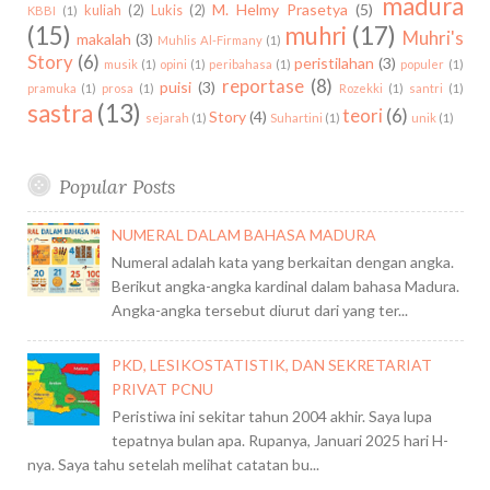
madura
M. Helmy Prasetya
(5)
kuliah
(2)
Lukis
(2)
M
KBBI
(1)
(15)
muhri
(17)
Muhri's
P
makalah
(3)
Muhlis Al-Firmany
(1)
Story
(6)
E
peristilahan
(3)
musik
(1)
opini
(1)
peribahasa
(1)
populer
(1)
reportase
(8)
N
puisi
(3)
pramuka
(1)
prosa
(1)
Rozekki
(1)
santri
(1)
sastra
(13)
D
teori
(6)
Story
(4)
sejarah
(1)
Suhartini
(1)
unik
(1)
E
K
B
Popular Posts
E
R
NUMERAL DALAM BAHASA MADURA
B
Numeral adalah kata yang berkaitan dengan angka.
A
Berikut angka-angka kardinal dalam bahasa Madura.
H
Angka-angka tersebut diurut dari yang ter...
A
S
PKD, LESIKOSTATISTIK, DAN SEKRETARIAT
A
PRIVAT PCNU
M
Peristiwa ini sekitar tahun 2004 akhir. Saya lupa
A
tepatnya bulan apa. Rupanya, Januari 2025 hari H-
D
nya. Saya tahu setelah melihat catatan bu...
U