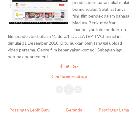
pendek bermuatan lokal mulai
bermunculan. Salah satunya
film-film pendek dalam bahasa
Madura. Berikut daftar
channel youtube berkonten
film pendek berbahasa Madura.1. DULLATEP TVChannel ini
dimulai 31 Desember 2018. Ditunjukkan oleh tanggal upload
video pertama. Genre film kebanyakan komedi. Sebagian lagi
berupa endorsement...
Continue reading
C
H
A
N
N
Postingan Lebih Baru
Beranda
Postingan Lama
E
L
Y
O
U