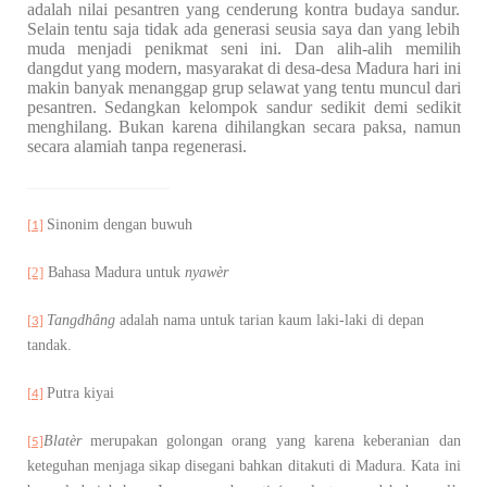
adalah nilai pesantren yang cenderung kontra budaya sandur.
Selain tentu saja tidak ada generasi seusia saya dan yang lebih
muda menjadi penikmat seni ini. Dan alih-alih memilih
dangdut yang modern, masyarakat di desa-desa Madura hari ini
makin banyak menanggap grup selawat yang tentu muncul dari
pesantren. Sedangkan kelompok sandur sedikit demi sedikit
menghilang. Bukan karena dihilangkan secara paksa, namun
secara alamiah tanpa regenerasi.
Sinonim dengan buwuh
[1]
[2]
Bahasa Madura untuk
nyawèr
Tangdhâng
adalah nama untuk tarian kaum laki-laki di depan
[3]
tandak.
Putra kiyai
[4]
Blatèr
merupakan golongan orang yang karena keberanian dan
[5]
keteguhan menjaga sikap disegani bahkan ditakuti di Madura. Kata ini