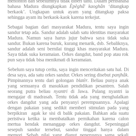
menonton dan sebelumnya tidak diberi tahu. Dalam peribahasa
bahasa Madura diungkapkan
Èpèghâ
'
kaoghân
‘ditangkap
berkaok’. Ungkapan untuk ayam yang ditangkap paksa
sehingga ayam itu berkaok-kaok karena terkejut.
Sebagai bagian dari masyarakat Madura, tentu saya ingin
sandur tetap ada. Sandur adalah salah satu identitas masyarakat
Madura. Namun saya harus jujur bahwa saya tidak suka
sandur. Bukan karena buruk, kurang menarik, dsb. Sebaliknya,
sandur adalah seni bernilai tinggi khas masyarakat Madura.
Saya tidak suka keramaian. Orkes dangdut, band pop atau rok
pun saya tidak bisa menikmati di keramaian.
Sebelum saya tutup cerita, saya ingin menceritakan satu hal. Di
desa saya, ada satu orkes sandur. Orkes sering disebut
panjhâk
.
Pimpinannya tentu dari golongan
blatèr
. Beliau punya anak
yang semuanya di masukkan pendidikan pesantren. Salah
seorang putra beliau
nyantri
di Jawa. Pulang nyantri ia
mengajar di madrasah. Tentu tidak ada yang menghalalkan
orkes dangdut yang ada penyanyi perempuannya. Apalagi
dengan pakaian yang sedikit memberi stimulan pada yang
berpikiran
agak ke sisi di balik pakaian. Bahkan ada suatu
peristiwa ketika ia membatalkan pernikahan karena calon
mertua hendak menanggap orkes dangdut. Sepeninggal
sesepuh sandur tersebut, sandur tinggal hanya dalam
memori. Sebab nilai yang dianut penerusnya sama sekali