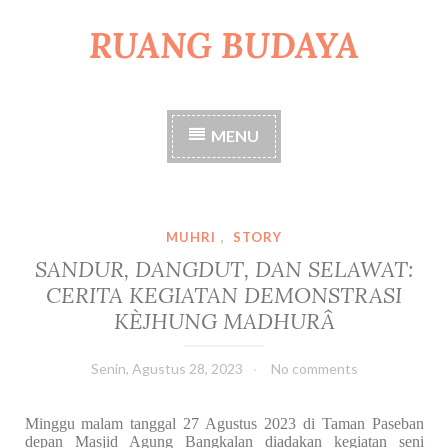
RUANG BUDAYA
S
k
i
p
t
MENU
o
c
o
n
t
MUHRI
,
STORY
e
SANDUR, DANGDUT, DAN SELAWAT:
n
CERITA KEGIATAN DEMONSTRASI
t
KÈJHUNG MADHURÂ
Senin, Agustus 28, 2023
No comments
Minggu malam tanggal 27 Agustus 2023 di Taman Paseban
depan Masjid Agung Bangkalan diadakan kegiatan seni