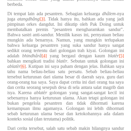
berbeda.
Di tempat lain ada pesantren. Sebagian keluarga
dhâlem
-nya
juga
atangdhâng
[3]
. Tidak hanya itu, bahkan ada yang jadi
pimpinan orkes dangdut. Ini dikutip oleh Pak Doing untuk
membatalkan premis "pesantren mengharamkan sandur".
Bahwa sastri anti-sandur. Menilik kasus ini, pernyataan beliau
mungkin ada benarnya. Namun, yang mungkin terlupakan
bahwa keluarga pesantren yang suka sandur hanya sangat
sedikit orang tertentu dari golongan trah kiyai. Golongan ini
adalah
bhindhârâ
[4]
yang bergaul dengan kaum
blatèr
[5]
bahkan mengikuti tradisi
blatèr
. Sebutan untuk golongan ini
ablatèr
[6]
. Kutipan ini saya paham dengan jelas. Bahkan saya
tahu nama beliau-beliau satu persatu. Sebab beliau-beliau
tersebut keturunan dari ulama besar di daerah saya. guru dari
orang-orang tua saya. Saya dapat cerita ini dari orang tua saya
dan cerita seorang sesepuh desa di sela antara salat magrib dan
isya. Karena
ablatèr
golongan yang sangat-sangat kecil ini
sebenarnya hanya keturunan ulama. Akan tetapi golongan ini
bukan pengelola pesantren dan tidak dihormati karena
kemampuan ilmu agamanya. Golongan ini lebih dihormati
sebab keturunan ulama besar dan ketokohannya ada dalam
konteks sosial (dan terutama) politik.
Dari cerita tersebut, salah satu sebab makin hilangnya sandur