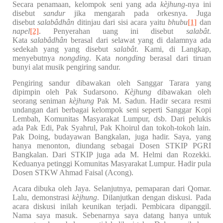
Secara penamaan, kelompok seni yang ada
kèjhung
-nya ini
disebut
sandur
jika mengarah pada orkesnya. Juga
disebut
salabâdhân
ditinjau dari sisi acara yaitu
bhubu
[1]
dan
napel
[2]
. Penyerahan uang ini disebut
salabât
.
Kata
salabâdhân
berasal dari selawat yang di dalamnya ada
sedekah yang yang disebut
salabât
. Kami, di Langkap,
menyebutnya
nongding
. Kata
nongding
berasal dari tiruan
bunyi alat musik pengiring sandur.
Pengiring sandur dibawakan oleh Sanggar Tarara yang
dipimpin oleh Pak Sudarsono.
Kèjhung
dibawakan oleh
seorang seniman
kèjhung
Pak M. Sadun. Hadir secara resmi
undangan dari berbagai kelompok seni seperti Sanggar Kopi
Lembah, Komunitas Masyarakat Lumpur, dsb. Dari pelukis
ada Pak Edi, Pak Syahrul, Pak Khoirul dan tokoh-tokoh lain.
Pak Doing, budayawan Bangkalan, juga hadir. Saya, yang
hanya menonton, diundang sebagai Dosen STKIP PGRI
Bangkalan. Dari STKIP juga ada M. Helmi dan Rozekki.
Keduanya petinggi Komunitas Masyarakat Lumpur. Hadir pula
Dosen STKW Ahmad Faisal (Acong).
Acara dibuka oleh Jaya. Selanjutnya, pemaparan dari Qomar.
Lalu, demonstrasi
kèjhung
. Dilanjutkan dengan diskusi. Pada
acara diskusi inilah keunikan terjadi. Pembicara dipanggil.
Nama saya masuk. Sebenarnya saya datang hanya untuk