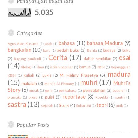
Penayangan bulan lalu
d
b
c
u
m
t
i
h
5,035
s
n
f
o
r
Categories
:
bahasa
(11)
bahasa Madura
(9)
Agus Alan Kusuma
(1)
arab
(1)
bangkalan
(10)
bedah buku
(3)
budaya
(2)
buku
baru
(1)
Berita
(1)
Cerita
(17)
esai
(2)
daftar sembilan
(2)
buyung pambudi
(1)
(14)
kamus
(2)
filologi
(1)
ilmu
(1)
istilah populer
(1)
KBBI
(1)
Kejanggalan
madura
M. Helmy Prasetya
(5)
kuliah
(2)
Lukis
(2)
KBBI
(1)
(15)
muhri
(17)
Muhri's
makalah
(3)
Muhlis Al-Firmany
(1)
Story
(6)
peristilahan
(3)
musik
(1)
opini
(1)
peribahasa
(1)
populer
(1)
reportase
(8)
puisi
(3)
pramuka
(1)
prosa
(1)
Rozekki
(1)
santri
(1)
sastra
(13)
teori
(6)
Story
(4)
sejarah
(1)
Suhartini
(1)
unik
(1)
Popular Posts