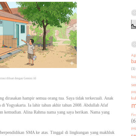
a
r
c
h
f
o
r
:
Ag
b
(1)
bu
strasi dibuat dengan Gemini AI
se
po
ng dirasakan hampir semua orang tua. Saya tidak terkecuali. Anak
ku
m
a di Yogyakarta. Ia lahir tahun akhir tahun 2008. Abdullah Afaf
un kemudian. Alina Rahma nama yang saya berikan. Nama yang
Fi
(6
po
 berpendidikan SMA ke atas. Tinggal di lingkungan yang makhluk
r