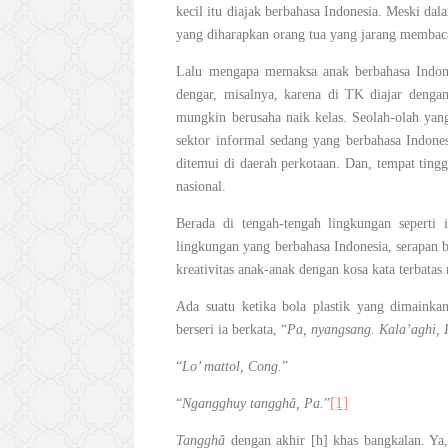
kecil itu diajak berbahasa Indonesia. Meski da
yang diharapkan orang tua yang jarang membac
Lalu mengapa memaksa anak berbahasa Indones
dengar, misalnya, karena di TK diajar dengan
mungkin berusaha naik kelas. Seolah-olah yan
sektor informal sedang yang berbahasa Indones
ditemui di daerah perkotaan. Dan, tempat tingg
nasional.
Berada di tengah-tengah lingkungan sepert
lingkungan yang berbahasa Indonesia, serapan b
kreativitas anak-anak dengan kosa kata terbatas
Ada suatu ketika bola plastik yang dimainka
berseri ia berkata, “
Pa, nyangsang. Kala’aghi,
“
Lo’ mattol, Cong.
”
[1]
“
Ngangghuy tangghâ, Pa.
”
Tangghâ
dengan akhir [h] khas bangkalan. Y