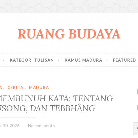
RUANG BUDAYA
KATEGORI TULISAN
KAMUS MADURA
FEATURED
A
,
CERITA
,
MADURA
MEMBUNUH KATA: TENTANG
USONG, DAN TEBBHÂNG
S
t 30, 2026
No comments
e