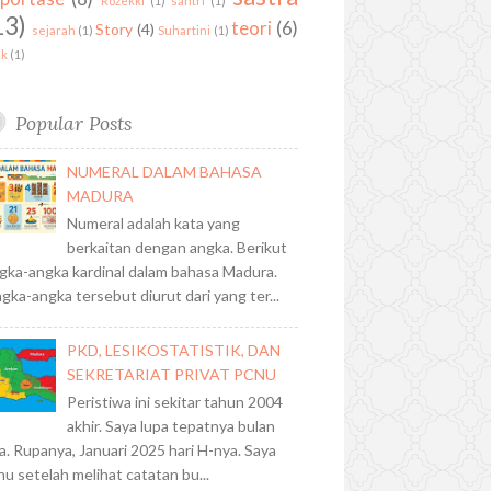
Rozekki
(1)
santri
(1)
13)
teori
(6)
Story
(4)
sejarah
(1)
Suhartini
(1)
ik
(1)
Popular Posts
NUMERAL DALAM BAHASA
MADURA
Numeral adalah kata yang
berkaitan dengan angka. Berikut
gka-angka kardinal dalam bahasa Madura.
gka-angka tersebut diurut dari yang ter...
PKD, LESIKOSTATISTIK, DAN
SEKRETARIAT PRIVAT PCNU
Peristiwa ini sekitar tahun 2004
akhir. Saya lupa tepatnya bulan
a. Rupanya, Januari 2025 hari H-nya. Saya
hu setelah melihat catatan bu...