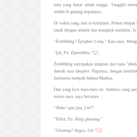
kata yang benar untuk tangga. Tangghâ merup
andhâ
di gudang kepalanya.
Di waktu yang lain ia komplain. Pohon tempat 
tanah dengan sendok dan mangkok melamin. Ia 
“
Ètebbhâng? Èpogher, Cong.
” Kata saya. Meng
[2]
“
Iyâ, Pa. Èparobbhu
.”
Ètebbhâng
merupakan adaptasi dari kata “diteb
daerah saya
èpogher
. Rupanya, dengan keterbat
Indonesia menjadi bahasa Madura.
Dan yang lucu baru-baru ini. Adiknya yang pe
minus saya, saya bertanya.
“
Jhuko’ apa jiya, Lin?
”
“
Tellor, Pa. Kèng ghusong.
”
[3]
“
Ghusong? Angos, Lin.
”