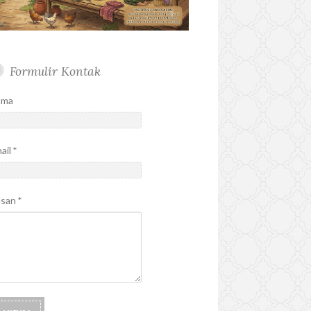
Formulir Kontak
ama
ail
*
esan
*