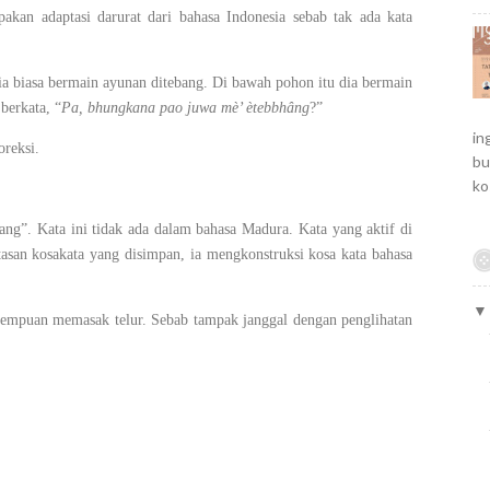
akan adaptasi darurat dari bahasa Indonesia sebab tak ada kata
ia biasa bermain ayunan ditebang. Di bawah pohon itu dia bermain
berkata, “
Pa, bhungkana pao juwa mè’ ètebbhâng
?”
in
oreksi.
bu
ko
ang”. Kata ini tidak ada dalam bahasa Madura. Kata yang aktif di
asan kosakata yang disimpan, ia mengkonstruksi kosa kata bahasa
rempuan memasak telur. Sebab tampak janggal dengan penglihatan