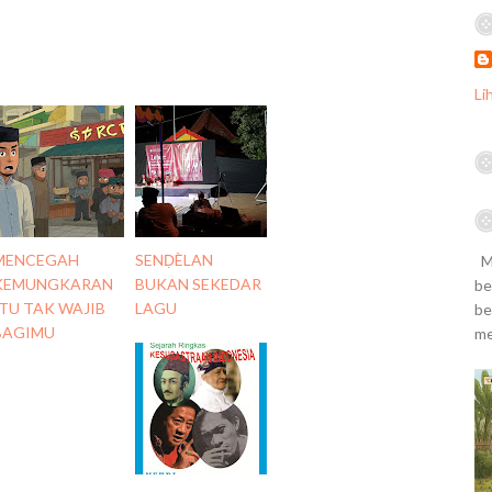
Li
MENCEGAH
SENḌÈLAN
Ma
KEMUNGKARAN
BUKAN SEKEDAR
be
ITU TAK WAJIB
LAGU
be
BAGIMU
me