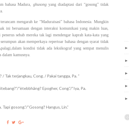
am bahasa Madura,
ghusong
yang diadaptasi dari “gosong” tidak
a.
 terancam mengarah ke “Maduraisasi” bahasa Indonesia. Mungkin
anak ini bersamaan dengan interaksi komunikasi yang makin luas,
 penerus sebab mereka tak lagi mendengar kaprah kata-kata yang
sa serumpun akan memperkaya repertoar bahasa dengan syarat tidak
palagi,dalam kondisi tidak ada leksikograf yang sempat menulis
is dalam kamusnya.
/ Tak terjangkau, Cong. / Pakai tangga, Pa. ”
itebang?”/“ètebbhâng? Epogher, Cong.”/“Iya, Pa.
Pa. Tapi gosong.”/“Gosong? Hangus, Lin.”