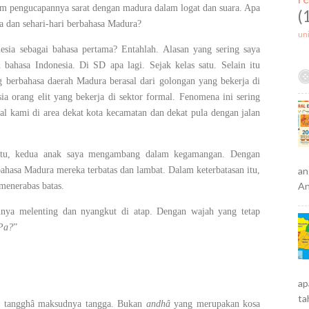
lam pengucapannya sarat dengan madura dalam logat dan suara. Apa
(
a dan sehari-hari berbahasa Madura?
un
ia sebagai bahasa pertama? Entahlah. Alasan yang sering saya
 bahasa Indonesia. Di SD apa lagi. Sejak kelas satu. Selain itu
g berbahasa daerah Madura berasal dari golongan yang bekerja di
ia orang elit yang bekerja di sektor formal. Fenomena ini sering
al kami di area dekat kota kecamatan dan dekat pula dengan jalan
i itu, kedua anak saya mengambang dalam kegamangan. Dengan
ahasa Madura mereka terbatas dan lambat. Dalam keterbatasan itu,
an
An
 menerabas batas.
nnya melenting dan nyangkut di atap. Dengan wajah yang tetap
 Pa?
”
ap
ta
a, tangghâ maksudnya tangga. Bukan
andhâ
yang merupakan kosa