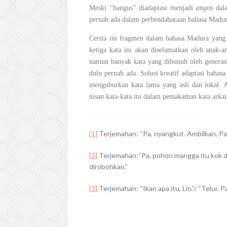
Meski “hangus” diadaptasi menjadi
angos
dal
pernah ada dalam perbendaharaan bahasa Madur
Cerita ini fragmen dalam bahasa Madura yang
ketiga kata ini akan diselamatkan oleh anak-
namun banyak kata yang dibunuh oleh generasi
dulu pernah ada. Solusi kreatif adaptasi baha
menguburkan kata lama yang asli dan lokal. A
nisan kata-kata itu dalam pemakaman kata arka
Terjemahan: “Pa, nyangkut. Ambilkan, Pa? 
[1]
Terjemahan:
“Pa, pohon mangga itu kok d
[2]
dirobohkan.”
Terjemahan: “Ikan apa itu, Lin.”/ “Telur, 
[3]