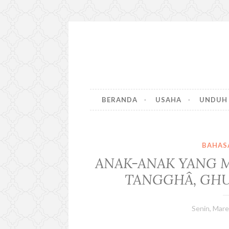
S
k
i
p
t
BERANDA
USAHA
UNDUH
o
c
o
n
BAHAS
t
ANAK-ANAK YANG 
e
n
TANGGHÂ, GH
t
Senin, Mare