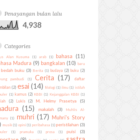
t
t
k
h
d
o
r
P
r
u
e
e
u
k
l
a
Penayangan bulan lalu
b
r
d
b
u
m
e
e
i
4,938
s
s
n
t
Categories
bahasa
(11)
us Alan Kusuma
(1)
arab
(1)
ahasa Madura
(9)
bangkalan
(10)
baru
bedah buku
(3)
budaya
(2)
buku
(2)
Berita
(1)
Cerita
(17)
daftar
yung pambudi
(1)
esai
(14)
mbilan
(2)
filologi
(1)
ilmu
(1)
istilah
kamus
(2)
puler
(1)
KBBI
(1)
Kejanggalan KBBI
(1)
M. Helmy Prasetya
(5)
liah
(2)
Lukis
(2)
adura
(15)
makalah
(3)
Muhlis Al-
muhri
(17)
Muhri's Story
rmany
(1)
)
peristilahan
(3)
musik
(1)
opini
(1)
peribahasa
(1)
puisi
(3)
puler
(1)
pramuka
(1)
prosa
(1)
sastra
eportase
(8)