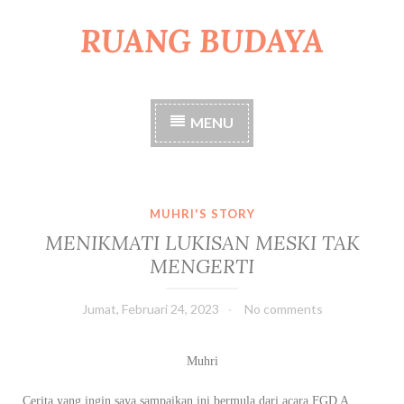
RUANG BUDAYA
S
k
i
p
t
MENU
o
c
o
n
t
MUHRI'S STORY
e
MENIKMATI LUKISAN MESKI TAK
n
MENGERTI
t
Jumat, Februari 24, 2023
No comments
Muhri
Cerita yang ingin saya sampaikan ini bermula dari acara FGD A