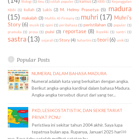
(14)
kamus
(2)
filologi
(1)
ilmu
(1)
istilah populer
(1)
KBBI
(1)
Kejanggalan
madura
M. Helmy Prasetya
(5)
kuliah
(2)
Lukis
(2)
KBBI
(1)
(15)
muhri
(17)
Muhri's
makalah
(3)
Muhlis Al-Firmany
(1)
Story
(6)
peristilahan
(3)
musik
(1)
opini
(1)
peribahasa
(1)
populer
(1)
reportase
(8)
puisi
(3)
pramuka
(1)
prosa
(1)
Rozekki
(1)
santri
(1)
sastra
(13)
teori
(6)
Story
(4)
sejarah
(1)
Suhartini
(1)
unik
(1)
Popular Posts
NUMERAL DALAM BAHASA MADURA
Numeral adalah kata yang berkaitan dengan angka.
Berikut angka-angka kardinal dalam bahasa Madura.
Angka-angka tersebut diurut dari yang ter...
PKD, LESIKOSTATISTIK, DAN SEKRETARIAT
PRIVAT PCNU
Peristiwa ini sekitar tahun 2004 akhir. Saya lupa
tepatnya bulan apa. Rupanya, Januari 2025 hari H-
nya. Saya tahu setelah melihat catatan bu...