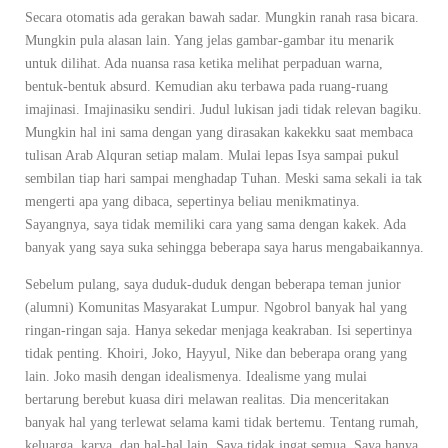
Secara otomatis ada gerakan bawah sadar. Mungkin ranah rasa bicara.
Mungkin pula alasan lain. Yang jelas gambar-gambar itu menarik
untuk dilihat. Ada nuansa rasa ketika melihat perpaduan warna,
bentuk-bentuk absurd. Kemudian aku terbawa pada ruang-ruang
imajinasi. Imajinasiku sendiri. Judul lukisan jadi tidak relevan bagiku.
Mungkin hal ini sama dengan yang dirasakan kakekku saat membaca
tulisan Arab Alquran setiap malam. Mulai lepas Isya sampai pukul
sembilan tiap hari sampai menghadap Tuhan. Meski sama sekali ia tak
mengerti apa yang dibaca, sepertinya beliau menikmatinya.
Sayangnya, saya tidak memiliki cara yang sama dengan kakek. Ada
banyak yang saya suka sehingga beberapa saya harus mengabaikannya.
Sebelum pulang, saya duduk-duduk dengan beberapa teman junior
(alumni) Komunitas Masyarakat Lumpur. Ngobrol banyak hal yang
ringan-ringan saja. Hanya sekedar menjaga keakraban. Isi sepertinya
tidak penting. Khoiri, Joko, Hayyul, Nike dan beberapa orang yang
lain. Joko masih dengan idealismenya. Idealisme yang mulai
bertarung berebut kuasa diri melawan realitas. Dia menceritakan
banyak hal yang terlewat selama kami tidak bertemu. Tentang rumah,
keluarga, karya, dan hal-hal lain. Saya tidak ingat semua. Saya hanya