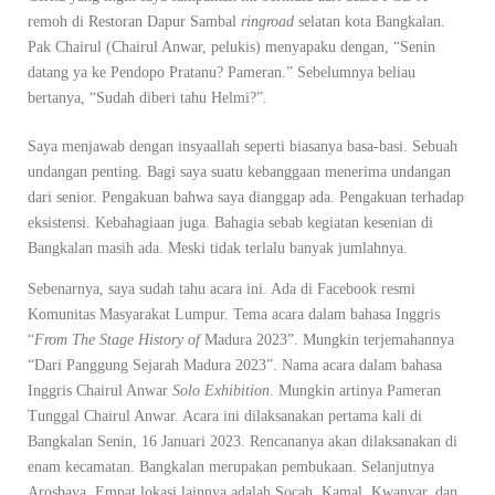
remoh di Restoran Dapur Sambal
ringroad
selatan kota Bangkalan.
Pak Chairul (Chairul Anwar, pelukis) menyapaku dengan, “Senin
datang ya ke Pendopo Pratanu? Pameran.” Sebelumnya beliau
bertanya, “Sudah diberi tahu Helmi?”.
Saya menjawab dengan insyaallah seperti biasanya basa-basi. Sebuah
undangan penting. Bagi saya suatu kebanggaan menerima undangan
dari senior. Pengakuan bahwa saya dianggap ada. Pengakuan terhadap
eksistensi. Kebahagiaan juga. Bahagia sebab kegiatan kesenian di
Bangkalan masih ada. Meski tidak terlalu banyak jumlahnya.
Sebenarnya, saya sudah tahu acara ini. Ada di Facebook resmi
Komunitas Masyarakat Lumpur. Tema acara dalam bahasa Inggris
“
From The Stage History of
Madura 2023”. Mungkin terjemahannya
“Dari Panggung Sejarah Madura 2023”. Nama acara dalam bahasa
Inggris Chairul Anwar
Solo Exhibition
. Mungkin artinya Pameran
Tunggal Chairul Anwar. Acara ini dilaksanakan pertama kali di
Bangkalan Senin, 16 Januari 2023. Rencananya akan dilaksanakan di
enam kecamatan. Bangkalan merupakan pembukaan. Selanjutnya
Arosbaya. Empat lokasi lainnya adalah Socah, Kamal, Kwanyar, dan