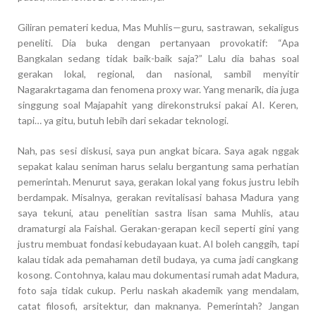
Giliran pemateri kedua, Mas Muhlis—guru, sastrawan, sekaligus
peneliti. Dia buka dengan pertanyaan provokatif: “Apa
Bangkalan sedang tidak baik-baik saja?” Lalu dia bahas soal
gerakan lokal, regional, dan nasional, sambil menyitir
Nagarakrtagama dan fenomena proxy war. Yang menarik, dia juga
singgung soal Majapahit yang direkonstruksi pakai AI. Keren,
tapi… ya gitu, butuh lebih dari sekadar teknologi.
Nah, pas sesi diskusi, saya pun angkat bicara. Saya agak nggak
sepakat kalau seniman harus selalu bergantung sama perhatian
pemerintah. Menurut saya, gerakan lokal yang fokus justru lebih
berdampak. Misalnya, gerakan revitalisasi bahasa Madura yang
saya tekuni, atau penelitian sastra lisan sama Muhlis, atau
dramaturgi ala Faishal. Gerakan-gerapan kecil seperti gini yang
justru membuat fondasi kebudayaan kuat. AI boleh canggih, tapi
kalau tidak ada pemahaman detil budaya, ya cuma jadi cangkang
kosong. Contohnya, kalau mau dokumentasi rumah adat Madura,
foto saja tidak cukup. Perlu naskah akademik yang mendalam,
catat filosofi, arsitektur, dan maknanya. Pemerintah? Jangan