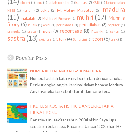
(14)
kamus
(2)
filologi
(1)
ilmu
(1)
istilah populer
(1)
KBBI
(1)
Kejanggalan
madura
M. Helmy Prasetya
(5)
kuliah
(2)
Lukis
(2)
KBBI
(1)
(15)
muhri
(17)
Muhri's
makalah
(3)
Muhlis Al-Firmany
(1)
Story
(6)
peristilahan
(3)
musik
(1)
opini
(1)
peribahasa
(1)
populer
(1)
reportase
(8)
puisi
(3)
pramuka
(1)
prosa
(1)
Rozekki
(1)
santri
(1)
sastra
(13)
teori
(6)
Story
(4)
sejarah
(1)
Suhartini
(1)
unik
(1)
Popular Posts
NUMERAL DALAM BAHASA MADURA
Numeral adalah kata yang berkaitan dengan angka.
Berikut angka-angka kardinal dalam bahasa Madura.
Angka-angka tersebut diurut dari yang ter...
PKD, LESIKOSTATISTIK, DAN SEKRETARIAT
PRIVAT PCNU
Peristiwa ini sekitar tahun 2004 akhir. Saya lupa
tepatnya bulan apa. Rupanya, Januari 2025 hari H-