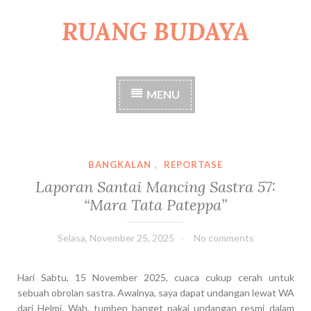
RUANG BUDAYA
S
k
i
p
t
MENU
o
c
o
n
t
BANGKALAN
,
REPORTASE
e
Laporan Santai Mancing Sastra 57:
n
“Mara Tata Pateppa”
t
Selasa, November 25, 2025
No comments
Hari Sabtu, 15 November 2025, cuaca cukup cerah untuk
sebuah obrolan sastra. Awalnya, saya dapat undangan lewat WA
dari Helmi. Wah, tumben banget pakai undangan resmi dalam