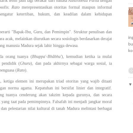
itarik lebih jauh lagi berakar dari bahasa Austronesia Purba dengan
osofis:
Rato
merepresentasikan otoritas formal maupun informal
engatur ketertiban, hukum, dan keadilan dalam kehidupan
erarti "Bapak-Ibu, Guru, dan Pemimpin". Struktur penulisan dan
in
ara acak, melainkan diurutkan secara sosiologis berdasarkan derajat
bu
ang manusia Madura sejak lahir hingga dewasa.
ko
da orang tuanya (
Bhuppa'-Bhâbhu'
), kemudian ketika ia mulai
 pendidik (
Ghuru
), dan pada akhirnya sebagai warga sosial, ia
penguasa (
Rato
).
tiga elemen ini merupakan triad otoritas yang wajib ditaati
gan norma agama. Kepatuhan ini bersifat linier dan integratif.
ang tuanya cenderung akan takzim kepada gurunya, dan secara
 yang taat pada pemimpinnya. Falsafah ini menjadi jangkar moral
an pelestarian nilai kultural di tanah Madura melintasi berbagai