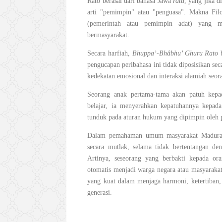
Rato berasal dari bahasa Jawa
ratu
, yang jika d
arti "pemimpin" atau "penguasa". Makna Fil
(pemerintah atau pemimpin adat) yang m
bermasyarakat.
Secara harfiah,
Bhuppa’-Bhâbhu’ Ghuru Rato
b
pengucapan peribahasa ini tidak diposisikan sec
kedekatan emosional dan interaksi alamiah seor
Seorang anak pertama-tama akan patuh kepa
belajar, ia menyerahkan kepatuhannya kepada
tunduk pada aturan hukum yang dipimpin oleh 
Dalam pemahaman umum masyarakat Madura, ke
secara mutlak, selama tidak bertentangan den
Artinya, seseorang yang berbakti kepada or
otomatis menjadi warga negara atau masyarakat
yang kuat dalam menjaga harmoni, ketertiban, d
generasi.