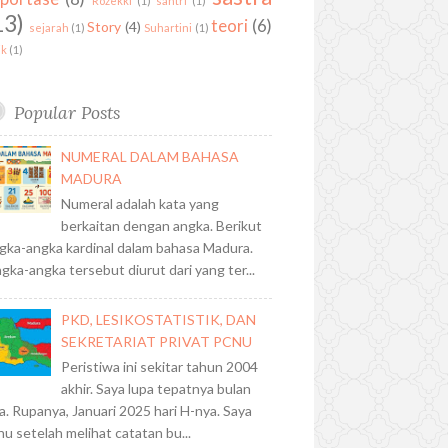
Rozekki
(1)
santri
(1)
13)
teori
(6)
Story
(4)
sejarah
(1)
Suhartini
(1)
ik
(1)
Popular Posts
NUMERAL DALAM BAHASA
MADURA
Numeral adalah kata yang
berkaitan dengan angka. Berikut
gka-angka kardinal dalam bahasa Madura.
gka-angka tersebut diurut dari yang ter...
PKD, LESIKOSTATISTIK, DAN
SEKRETARIAT PRIVAT PCNU
Peristiwa ini sekitar tahun 2004
akhir. Saya lupa tepatnya bulan
a. Rupanya, Januari 2025 hari H-nya. Saya
hu setelah melihat catatan bu...