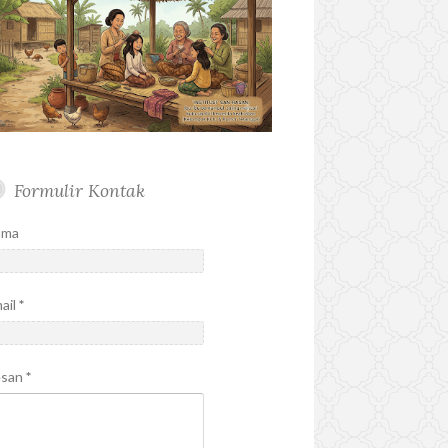
Formulir Kontak
ama
ail
*
esan
*