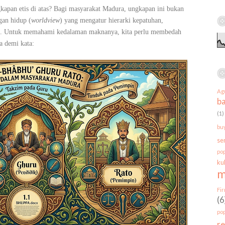
a
apan etis di atas? Bagi masyarakat Madura, ungkapan ini bukan
r
gan hidup (
worldview
) yang mengatur hierarki kepatuhan,
c
al. Untuk memahami kedalaman maknanya, kita perlu membedah
h
a demi kata:
f
o
r
:
Ag
b
(1)
bu
se
po
ku
m
Fi
(6
po
r