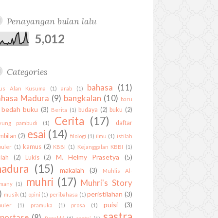
t
t
k
h
d
o
r
P
r
u
e
e
u
k
l
a
Penayangan bulan lalu
b
r
d
b
u
m
e
e
i
5,012
s
s
n
t
Categories
bahasa
(11)
us Alan Kusuma
(1)
arab
(1)
ahasa Madura
(9)
bangkalan
(10)
baru
bedah buku
(3)
budaya
(2)
buku
(2)
Berita
(1)
Cerita
(17)
daftar
yung pambudi
(1)
esai
(14)
mbilan
(2)
filologi
(1)
ilmu
(1)
istilah
kamus
(2)
puler
(1)
KBBI
(1)
Kejanggalan KBBI
(1)
M. Helmy Prasetya
(5)
liah
(2)
Lukis
(2)
adura
(15)
makalah
(3)
Muhlis Al-
muhri
(17)
Muhri's Story
rmany
(1)
)
peristilahan
(3)
musik
(1)
opini
(1)
peribahasa
(1)
puisi
(3)
puler
(1)
pramuka
(1)
prosa
(1)
sastra
eportase
(8)