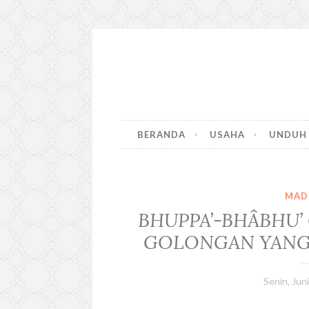
S
k
i
p
t
BERANDA
USAHA
UNDUH
o
c
o
n
MAD
t
BHUPPA’-BHÂBHU’
e
n
GOLONGAN YANG
t
Senin, Jun