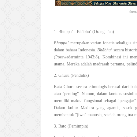
ilust
1. Bhuppa’ - Bhâbhu’ (Orang Tua)
Bhuppa’
merupakan varian fonetis sekaligus si
dalam bahasa Indonesia.
Bhâbhu’
secara histor
(Poerwadarminta 1943:8)
. Kombinasi ini men
utama. Mereka adalah madrasah pertama, pelindu
2. Ghuru (Pendidik)
Kata Ghuru secara etimologis berasal dari ba
atau "penting". Namun, dalam konteks sosiolin
memiliki makna fungsional sebagai "pengajar" 
Dalam kultur Madura yang agamis, sosok 
membentuk "jiwa" manusia, setelah orang tua 
3. Rato (Pemimpin)