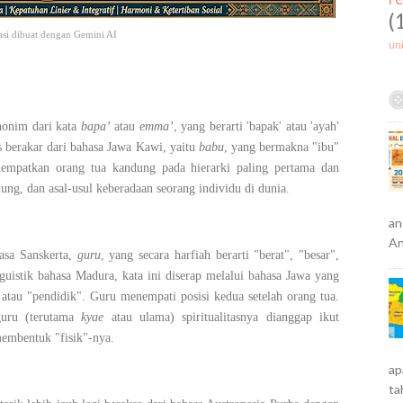
(
rasi dibuat dengan Gemini AI
un
nonim dari kata
bapa’
atau
emma’
, yang berarti 'bapak' atau 'ayah'
is berakar dari bahasa Jawa Kawi, yaitu
babu
, yang bermakna "ibu"
empatkan orang tua kandung pada hierarki paling pertama dan
ng, dan asal-usul keberadaan seorang individu di dunia.
an
An
hasa Sanskerta,
guru
, yang secara harfiah berarti "berat", "besar",
guistik bahasa Madura, kata ini diserap melalui bahasa Jawa yang
atau "pendidik". Guru menempati posisi kedua setelah orang tua.
guru (terutama
kyae
atau ulama) spiritualitasnya dianggap ikut
membentuk "fisik"-nya.
ap
ta