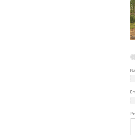
N
Em
P