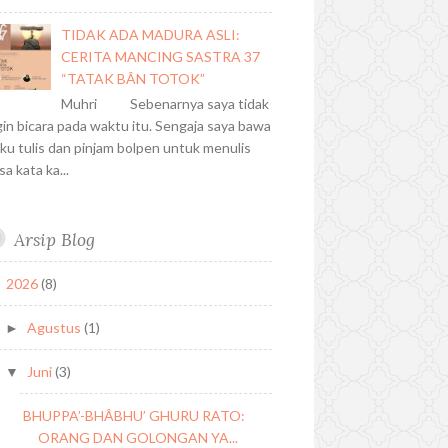
TIDAK ADA MADURA ASLI:
CERITA MANCING SASTRA 37
“TATAK BÂN TOTOK”
Muhri Sebenarnya saya tidak
gin bicara pada waktu itu. Sengaja saya bawa
ku tulis dan pinjam bolpen untuk menulis
sa kata ka...
Arsip Blog
2026
(8)
▼
Agustus
(1)
►
Juni
(3)
▼
BHUPPA’-BHÂBHU’ GHURU RATO:
ORANG DAN GOLONGAN YA...