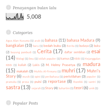
o
r
P
r
e
e
e
u
r
k
l
a
s
Penayangan bulan lalu
d
b
c
u
m
t
i
h
5,008
s
n
f
o
r
Categories
:
bahasa
(11)
bahasa Madura
(9)
Agus Alan Kusuma
(1)
arab
(1)
bangkalan
(10)
bedah buku
(3)
budaya
(2)
buku
baru
(1)
Berita
(1)
Cerita
(17)
esai
(2)
daftar sembilan
(2)
buyung pambudi
(1)
(14)
kamus
(2)
filologi
(1)
ilmu
(1)
istilah populer
(1)
KBBI
(1)
Kejanggalan
madura
M. Helmy Prasetya
(5)
kuliah
(2)
Lukis
(2)
KBBI
(1)
(15)
muhri
(17)
Muhri's
makalah
(3)
Muhlis Al-Firmany
(1)
Story
(6)
peristilahan
(3)
musik
(1)
opini
(1)
peribahasa
(1)
populer
(1)
reportase
(8)
puisi
(3)
pramuka
(1)
prosa
(1)
Rozekki
(1)
santri
(1)
sastra
(13)
teori
(6)
Story
(4)
sejarah
(1)
Suhartini
(1)
unik
(1)
Popular Posts