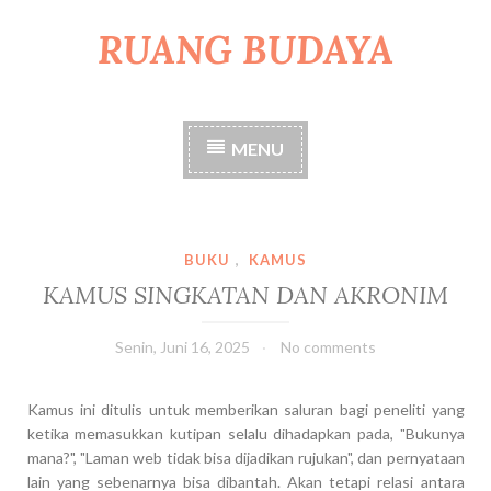
RUANG BUDAYA
S
k
i
p
t
MENU
o
c
o
n
t
BUKU
,
KAMUS
e
KAMUS SINGKATAN DAN AKRONIM
n
t
Senin, Juni 16, 2025
No comments
Kamus ini ditulis untuk memberikan saluran bagi peneliti yang
ketika memasukkan kutipan selalu dihadapkan pada, "Bukunya
mana?", "Laman web tidak bisa dijadikan rujukan", dan pernyataan
lain yang sebenarnya bisa dibantah. Akan tetapi relasi antara